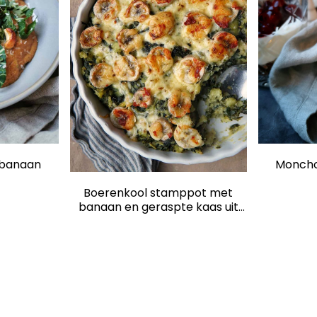
 banaan
Monchou
Boerenkool stamppot met
banaan en geraspte kaas uit
de oven