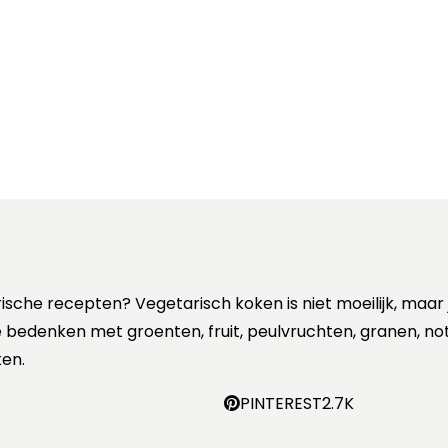
rische recepten? Vegetarisch koken is niet moeilijk, maar
 te bedenken met groenten, fruit, peulvruchten, granen, no
en.
PINTEREST
2.7K