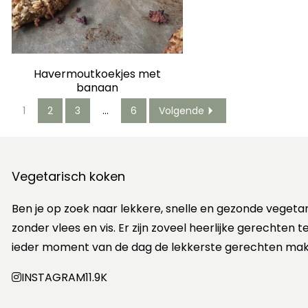
Havermoutkoekjes met
banaan
1
2
3
…
6
Volgende
Vegetarisch koken
Ben je op zoek naar lekkere, snelle en gezonde vegeta
zonder vlees en vis. Er zijn zoveel heerlijke gerechten
ieder moment van de dag de lekkerste gerechten mak
INSTAGRAM
11.9K