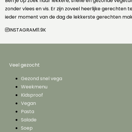
Ben je op zoek naar lekkere, snelle en gezonde vegeta
zonder vlees en vis. Er zijn zoveel heerlijke gerechten
ieder moment van de dag de lekkerste gerechten mak
INSTAGRAM
11.9K
Veel gezocht
Gezond snel vega
Weekmenu
Kidsproof
Vegan
Pasta
Salade
Soep