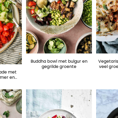
Buddha bowl met bulgur en
Vegetari
gegrilde groente
veel gro
en 
lade met
mer en