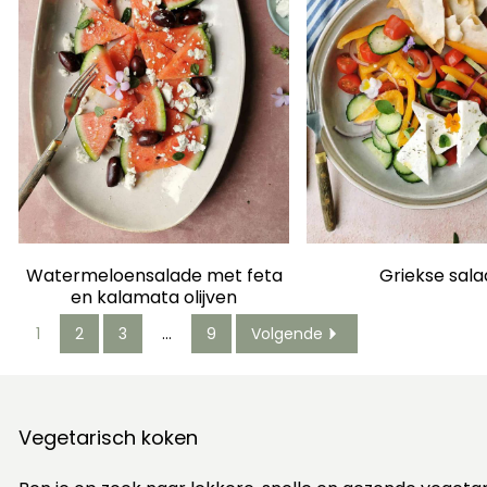
Watermeloensalade met feta
Griekse sal
en kalamata olijven
1
2
3
…
9
Volgende
Vegetarisch koken