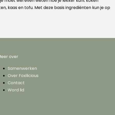
 je moet wel even weten hoe je lekker kunt koken
ten, kaas en tofu. Met deze basis ingrediënten kun je op
eer over
Samenwerken
Over Foxilicious
Contact
Word lid