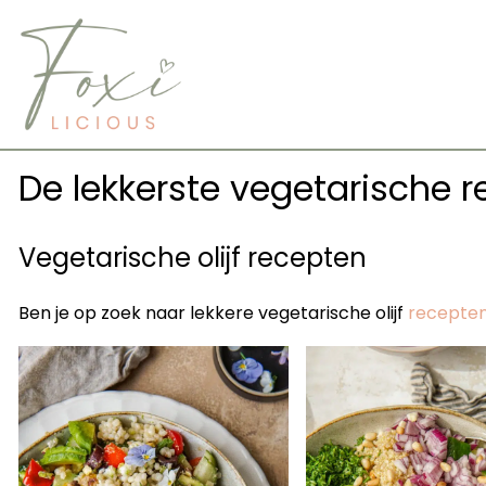
Skip
to
content
De lekkerste vegetarische r
Vegetarische olijf recepten
Ben je op zoek naar lekkere vegetarische olijf
recepte