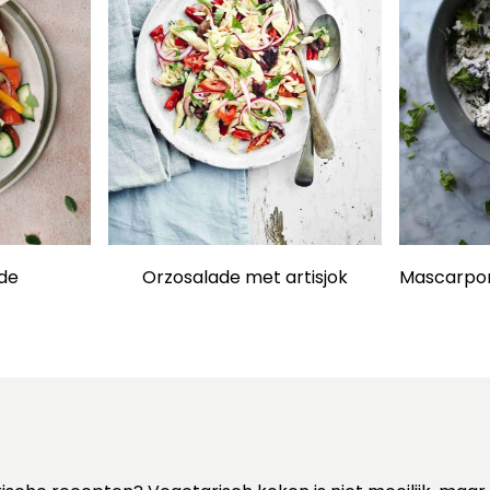
ade
Mascarpon
Orzosalade met artisjok