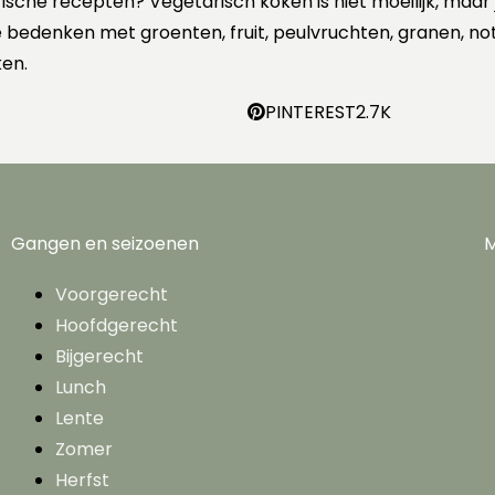
rische recepten? Vegetarisch koken is niet moeilijk, maar
 te bedenken met groenten, fruit, peulvruchten, granen, no
en.
PINTEREST
2.7K
Gangen en seizoenen
M
Voorgerecht
Hoofdgerecht
Bijgerecht
Lunch
Lente
Zomer
Herfst