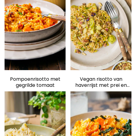
elden
Pompoenrisotto met
Vegan risotto van
gegrilde tomaat
haverrijst met prei en
misoboter