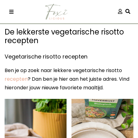
Skip
Aanmel
Togg
to
content
De lekkerste vegetarische risotto
recepten
Vegetarische risotto recepten
Ben je op zoek naar lekkere vegetarische risotto
recepten
recepten
? Dan ben je hier aan het juiste adres. Vind
hieronder jouw nieuwe favoriete maaltijd.
 kleding
og
ilicious