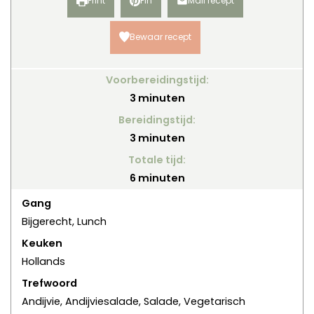
Print
Pin
Mail recept
Bewaar recept
Voorbereidingstijd:
minuten
3
minuten
Bereidingstijd:
minuten
3
minuten
Totale tijd:
minuten
6
minuten
Gang
Bijgerecht, Lunch
Keuken
Hollands
Trefwoord
Andijvie, Andijviesalade, Salade, Vegetarisch