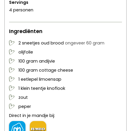
Servings
4
personen
Ingrediënten
2
sneetjes
oud brood
ongeveer 60 gram
olijfolie
100
gram
andijvie
100
gram
cottage cheese
1
eetlepel
limoensap
1
klein teentje
knoflook
zout
peper
Direct in je mandje bij: