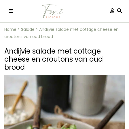
Skip
Aanmel
Togg
to
content
Home
>
Salade
>
Andijvie salade met cottage cheese en
croutons van oud brood
Andijvie salade met cottage
cheese en croutons van oud
brood
recepten
 kleding
og
ilicious