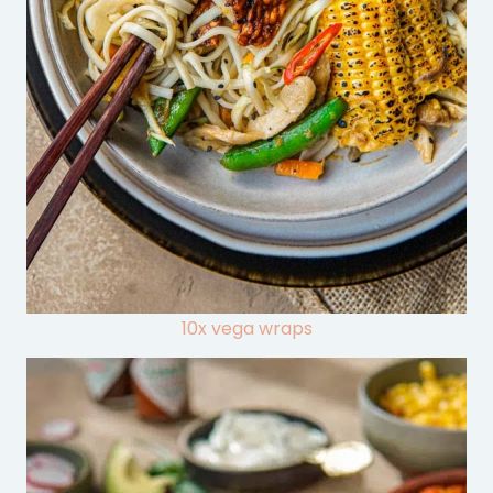
10x vega wraps