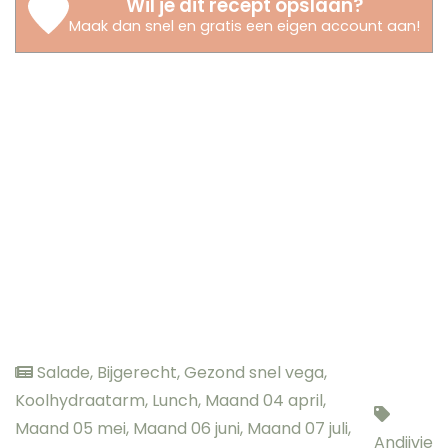
Wil je dit recept opslaan?
Maak dan snel en gratis een eigen account aan
!
Salade
,
Bijgerecht
,
Gezond snel vega
,
Koolhydraatarm
,
Lunch
,
Maand 04 april
,
Maand 05 mei
,
Maand 06 juni
,
Maand 07 juli
,
Andijvie