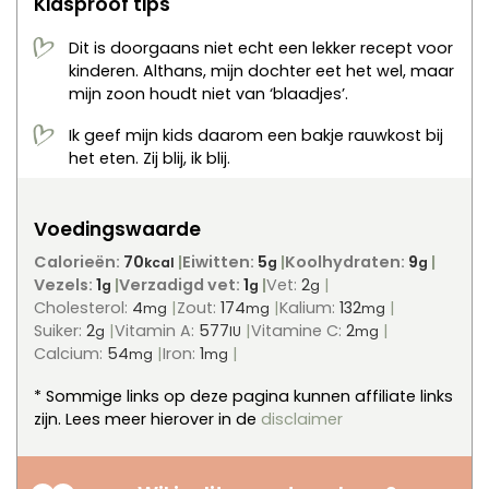
Kidsproof tips
Dit is doorgaans niet echt een lekker recept voor
kinderen. Althans, mijn dochter eet het wel, maar
mijn zoon houdt niet van ‘blaadjes’.
Ik geef mijn kids daarom een bakje rauwkost bij
het eten. Zij blij, ik blij.
Voedingswaarde
Calorieën:
70
Eiwitten:
5
Koolhydraten:
9
kcal
g
g
Vezels:
1
Verzadigd vet:
1
Vet:
2
g
g
g
Cholesterol:
4
Zout:
174
Kalium:
132
mg
mg
mg
Suiker:
2
Vitamin A:
577
Vitamine C:
2
g
IU
mg
Calcium:
54
Iron:
1
mg
mg
* Sommige links op deze pagina kunnen affiliate links
zijn. Lees meer hierover in de
disclaimer