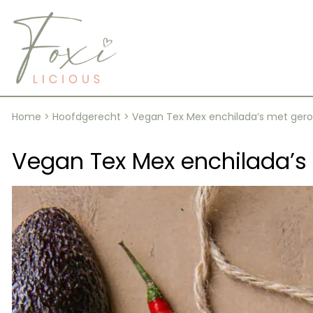
Skip
to
content
Home
>
Hoofdgerecht
>
Vegan Tex Mex enchilada’s met gero
Vegan Tex Mex enchilada’s