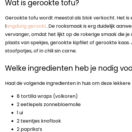
Wat is gerookte tofu?
Gerookte tofu wordt meestal als blok verkocht. Het is
l
angdurig gerookt
. De rooksmaak is erg duidelijk aanwez
vervanger, omdat het lijkt op de rokerige smaak die je 
plaats van spekjes, gerookte kipfilet of gerookte kaas. 
stoofpotjes, of in chili sin carne.
Welke ingredienten heb je nodig vo
Haal de volgende ingredienten in huis om deze lekkere
8 tortilla wraps (volkoren)
2 eetlepels zonnebloemolie
1 ui
2 teentjes knoflook
2 paprika’s