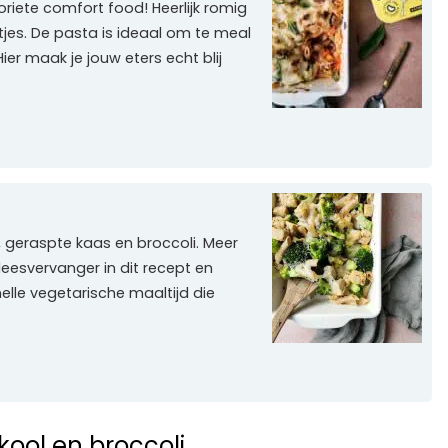
iete comfort food! Heerlijk romig
jes. De pasta is ideaal om te meal
er maak je jouw eters echt blij
 geraspte kaas en broccoli. Meer
leesvervanger in dit recept en
elle vegetarische maaltijd die
ool en broccoli