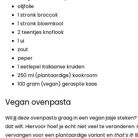
olijfolie
1 stronk broccoli
1 stronk bloemkool
2 teentjes knoflook
1 ui
zout
peper
1 eetlepel Italiaanse kruiden
250 ml (plantaardige) kookroom
100 gram (vegan) geraspte kaas
Vegan ovenpasta
Wil jij deze ovenpasta graag in een vegan jasje steken
dat wilt. Hiervoor hoef je echt niet veel te verandere
vervangen voor een plantaardige variant en
that’s it
! 