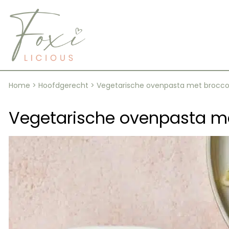
Skip
to
content
Home
>
Hoofdgerecht
>
Vegetarische ovenpasta met broccol
Vegetarische ovenpasta me