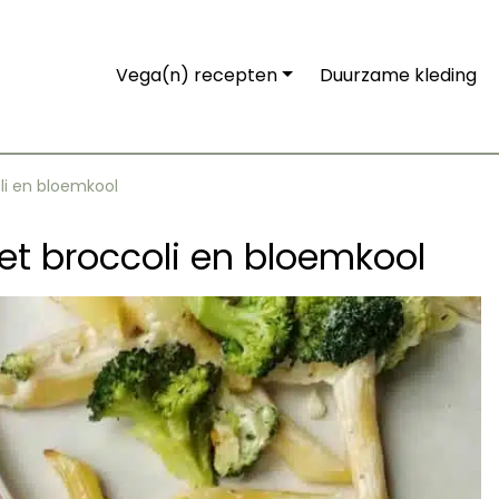
Vega(n) recepten
Duurzame kleding
i en bloemkool
t broccoli en bloemkool