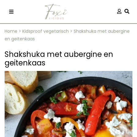
Skip
Aanmel
Togg
to
content
Home
>
Kidsproof vegetarisch
>
Shakshuka met aubergine
en geitenkaas
Shakshuka met aubergine en
geitenkaas
recepten
 kleding
og
ilicious