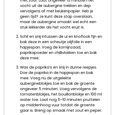
met zout. Laat ongeveer 15 minuten het
vocht uit de aubergine trekken en dep
vervolgens af met keukenpapier. Heb je
geen tijd? Je kunt deze stap overslaan,
maar de aubergine smaakt wel echt een
stuk lekkerder als het vocht eruit is.
Schil en snij intussen de ui en knoflook fijn en
bak deze in een scheutje olijfolie in een
hapjespan. Voeg de komijnzaad,
paprikapoeder en chillivlokken toe en bak
deze mee.
Was de paprika’s en snij in dunne reepjes.
Doe de paprika in de hapjespan en bak
mee. Voeg nu de uitgelekte
aubergineblokjes toe en bak de groente
ongeveer 5 minuten. Voeg vervolgens de
tomatenblokjes, het bouillonblokje en 100 ml
water toe. Laat nog 5-10 minuten pruttelen
op middenhoog vuur totdat de groente
gaar is. Breng op smaak met zout en peper.