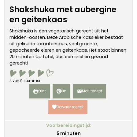
Shakshuka met aubergine
en geitenkaas
Shakshuka is een vegetarisch gerecht uit het
midden-oosten. Deze Arabische klassieker bestaat
uit gekruide tomatensaus, veel groente,
gepocheerde eieren en geitenkaas. Het staat binnen
20 minuten op tafel, dus een snel en gezond
gerecht!
4
van
9
stemmen
Print
Pin
Mail recept
Bewaar recept
Voorbereidingstijd:
minuten
5
minuten