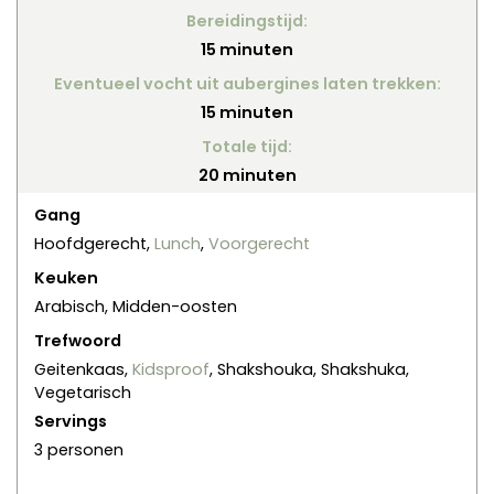
Bereidingstijd:
minuten
15
minuten
Eventueel vocht uit aubergines laten trekken:
minuten
15
minuten
Totale tijd:
minuten
20
minuten
Gang
Hoofdgerecht,
Lunch
,
Voorgerecht
Keuken
Arabisch, Midden-oosten
Trefwoord
Geitenkaas,
Kidsproof
, Shakshouka, Shakshuka,
Vegetarisch
Servings
3
personen