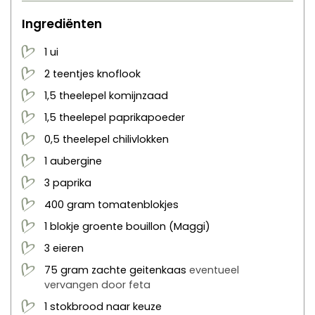
Ingrediënten
1
ui
2
teentjes
knoflook
1,5
theelepel
komijnzaad
1,5
theelepel
paprikapoeder
0,5
theelepel
chilivlokken
1
aubergine
3
paprika
400
gram
tomatenblokjes
1
blokje
groente bouillon
(Maggi)
3
eieren
75
gram
zachte geitenkaas
eventueel
vervangen door feta
1
stokbrood naar keuze