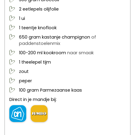
2
eetlepels
olijfolie
1
ui
1
teentje
knoflook
650
gram
kastanje champignon
of
paddenstoelenmix
100-200
ml
kookroom
naar smaak
1
theelepel
tijm
zout
peper
100
gram
Parmezaanse kaas
Direct in je mandje bij: