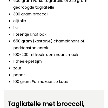
500 gram verse tagliatelle of 320 gram
gedroogde tagliatelle
300 gram broccoli
olijfolie
1 ui
1 teentje knoflook
650 gram (kastanje) champignons of
paddenstoelenmix
100-200 ml kookroom naar smaak
1 theelepel tijm
zout
peper
100 gram Parmezaanse kaas
Tagliatelle met broccoli,