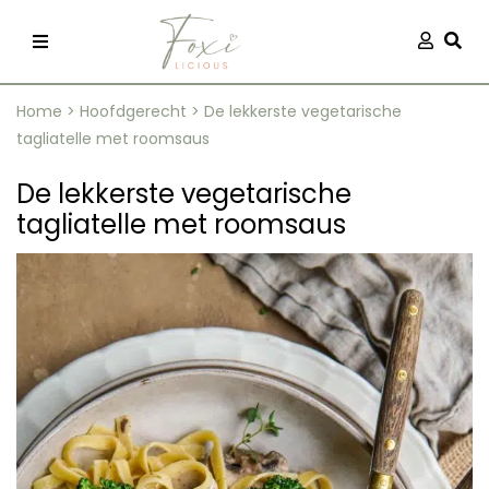
Skip
Aanmel
Togg
to
content
Home
>
Hoofdgerecht
>
De lekkerste vegetarische
tagliatelle met roomsaus
De lekkerste vegetarische
tagliatelle met roomsaus
recepten
 kleding
og
ilicious