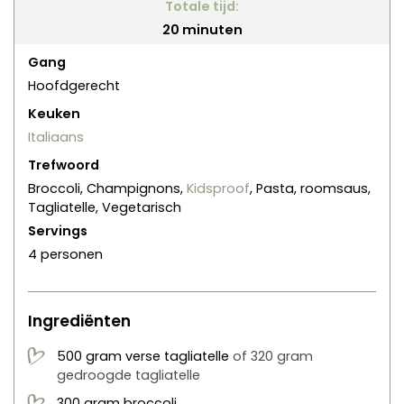
Totale tijd:
minuten
20
minuten
Gang
Hoofdgerecht
Keuken
Italiaans
Trefwoord
Broccoli, Champignons,
Kidsproof
, Pasta, roomsaus,
Tagliatelle, Vegetarisch
Servings
4
personen
Ingrediënten
500
gram
verse tagliatelle
of 320 gram
gedroogde tagliatelle
300
gram
broccoli