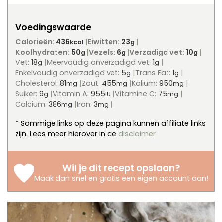
Voedingswaarde
Calorieën:
436
Eiwitten:
23
kcal
g
Koolhydraten:
50
Vezels:
6
Verzadigd vet:
10
g
g
g
Vet:
18
Meervoudig onverzadigd vet:
1
g
g
Enkelvoudig onverzadigd vet:
5
Trans Fat:
1
g
g
Cholesterol:
81
Zout:
455
Kalium:
950
mg
mg
mg
Suiker:
9
Vitamin A:
955
Vitamine C:
75
g
IU
mg
Calcium:
386
Iron:
3
mg
mg
* Sommige links op deze pagina kunnen affiliate links
zijn. Lees meer hierover in de
disclaimer
Wil je dit recept opslaan?
Maak dan snel en gratis een eigen account aan
!