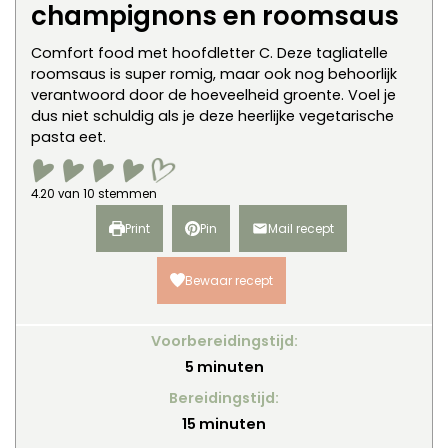
champignons en roomsaus
Comfort food met hoofdletter C. Deze tagliatelle
roomsaus is super romig, maar ook nog behoorlijk
verantwoord door de hoeveelheid groente. Voel je
dus niet schuldig als je deze heerlijke vegetarische
pasta eet.
4.20
van
10
stemmen
Print
Pin
Mail recept
Bewaar recept
Voorbereidingstijd:
minuten
5
minuten
Bereidingstijd:
minuten
15
minuten