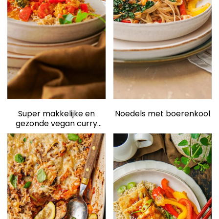
elden
Super makkelijke en
Noedels met boerenkool
gezonde vegan curry
zonder pakjes en zakjes