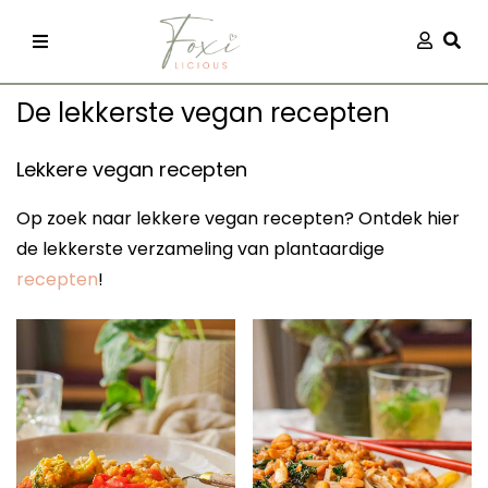
Skip
Aanmel
Togg
to
content
De lekkerste vegan recepten
Lekkere vegan recepten
Op zoek naar lekkere vegan recepten? Ontdek hier
de lekkerste verzameling van plantaardige
recepten
recepten
!
 kleding
og
ilicious