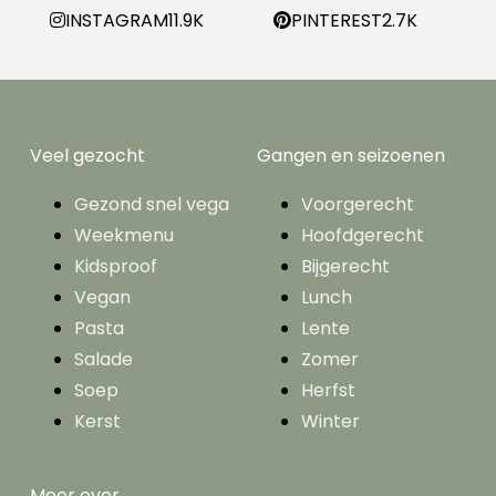
INSTAGRAM
11.9K
PINTEREST
2.7K
Veel gezocht
Gangen en seizoenen
Gezond snel vega
Voorgerecht
Weekmenu
Hoofdgerecht
Kidsproof
Bijgerecht
Vegan
Lunch
Pasta
Lente
Salade
Zomer
Soep
Herfst
Kerst
Winter
Meer over