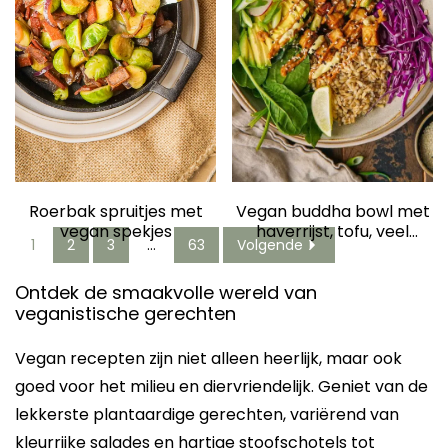
Roerbak spruitjes met
Vegan buddha bowl met
vegan spekjes
haverrijst, tofu, veel
1
2
3
…
63
Volgende
groente en
pindadressing
Ontdek de smaakvolle wereld van
veganistische gerechten
Vegan recepten zijn niet alleen heerlijk, maar ook
goed voor het milieu en diervriendelijk. Geniet van de
lekkerste plantaardige gerechten, variërend van
kleurrijke salades en hartige stoofschotels tot