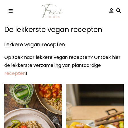
Skip
Aanmel
Togg
to
content
De lekkerste vegan recepten
Lekkere vegan recepten
Op zoek naar lekkere vegan recepten? Ontdek hier
de lekkerste verzameling van plantaardige
recepten
recepten
!
 kleding
og
ilicious