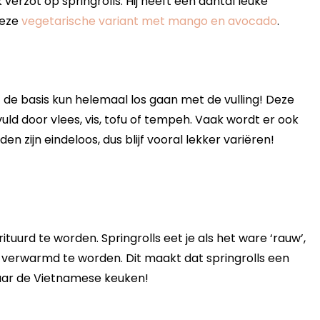
 verzot op springrolls. Hij heeft een aantal leuke
deze
vegetarische variant met mango en avocado
.
it de basis kun helemaal los gaan met de vulling! Deze
ld door vlees, vis, tofu of tempeh. Vaak wordt er ook
 zijn eindeloos, dus blijf vooral lekker variëren!
ituurd te worden. Springrolls eet je als het ware ‘rauw’,
verwarmd te worden. Dit maakt dat springrolls een
 naar de Vietnamese keuken!