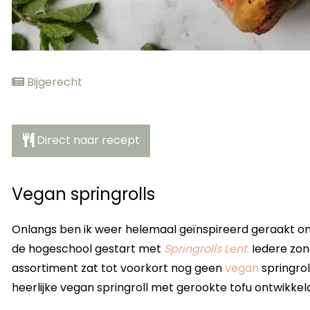
Bijgerecht
Direct naar recept
Vegan springrolls
Onlangs ben ik weer helemaal geïnspireerd geraakt om 
de hogeschool gestart met
Springrolls Lent
.
Iedere zond
assortiment zat tot voorkort nog geen
vegan
springro
heerlijke vegan springroll met gerookte tofu ontwikkel