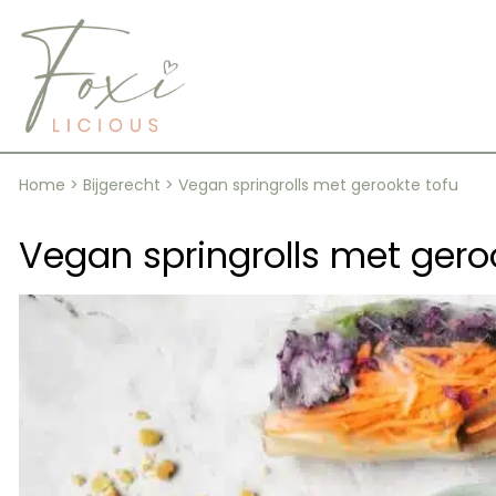
Skip
to
content
Home
>
Bijgerecht
>
Vegan springrolls met gerookte tofu
Vegan springrolls met gero