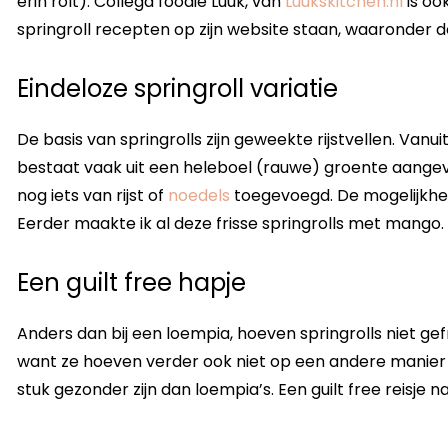
erin rolt). Collega foodie Luuk, van
Luukskitchen.nl
is ook
springroll recepten op zijn website staan, waaronder 
Eindeloze springroll variatie
De basis van springrolls zijn geweekte rijstvellen. Vanu
bestaat vaak uit een heleboel (rauwe) groente aangevu
nog iets van rijst of
noedels
toegevoegd. De mogelijkheden
Eerder maakte ik al deze frisse springrolls met mango.
Een guilt free hapje
Anders dan bij een loempia, hoeven springrolls niet gefr
want ze hoeven verder ook niet op een andere manier 
stuk gezonder zijn dan loempia’s. Een guilt free reisje