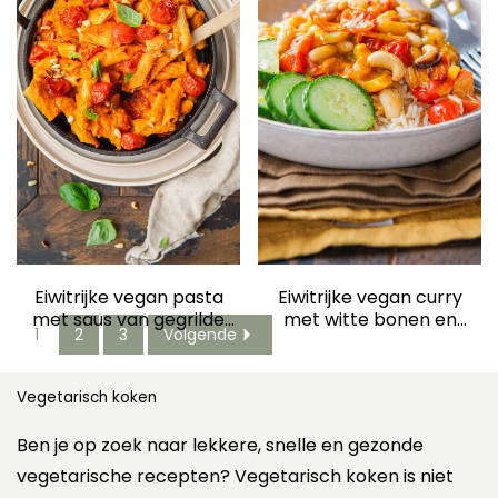
Eiwitrijke vegan pasta
Eiwitrijke vegan curry
met saus van gegrilde
met witte bonen en
1
2
3
Volgende
groente en witte bonen
gegrilde paprika
Vegetarisch koken
Ben je op zoek naar lekkere, snelle en gezonde
vegetarische recepten? Vegetarisch koken is niet