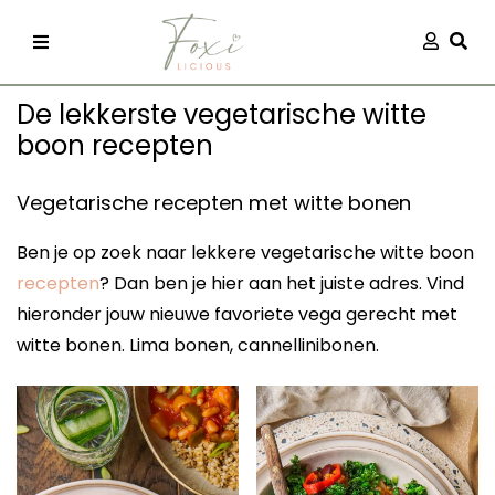
Skip
Aanmel
Togg
to
content
De lekkerste vegetarische witte
boon recepten
Vegetarische recepten met witte bonen
Ben je op zoek naar lekkere vegetarische witte boon
recepten
recepten
? Dan ben je hier aan het juiste adres. Vind
hieronder jouw nieuwe favoriete vega gerecht met
 kleding
witte bonen. Lima bonen, cannellinibonen.
og
ilicious