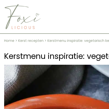
Skip
to
content
Home
>
Kerst recepten
>
Kerstmenu inspiratie: vegetarisch k
Kerstmenu inspiratie: veget