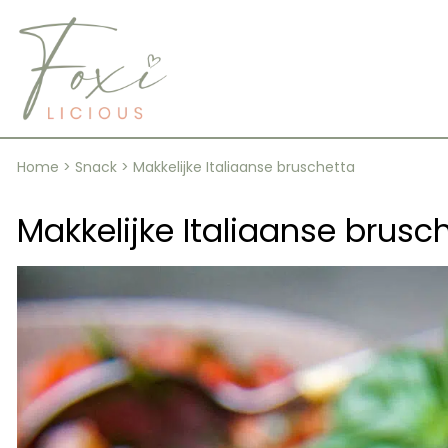
Skip
to
content
Home
>
Snack
>
Makkelijke Italiaanse bruschetta
Makkelijke Italiaanse brusc