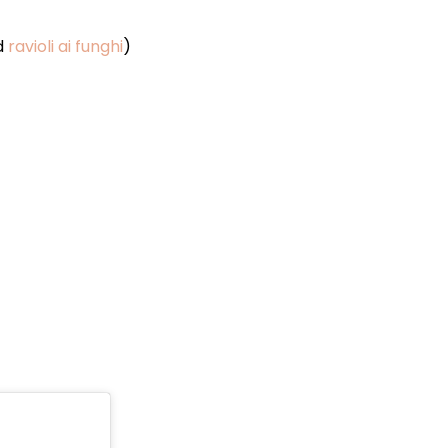
d
ravioli ai funghi
)