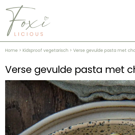
Skip
to
content
Home
>
Kidsproof vegetarisch
>
Verse gevulde pasta met ch
Verse gevulde pasta met c