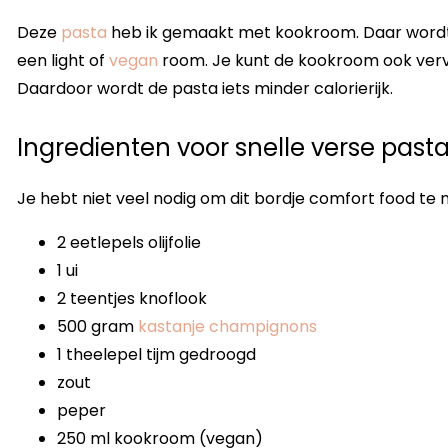
Deze
pasta
heb ik gemaakt met kookroom. Daar wordt je
een light of
vegan
room. Je kunt de kookroom ook verva
Daardoor wordt de pasta iets minder calorierijk.
Ingredienten voor snelle verse past
Je hebt niet veel nodig om dit bordje comfort food te 
2 eetlepels olijfolie
1 ui
2 teentjes knoflook
500 gram
kastanje champignons
1 theelepel tijm gedroogd
zout
peper
250 ml kookroom (vegan)