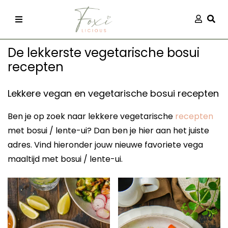
Skip
Aanmel
Togg
to
content
De lekkerste vegetarische bosui
recepten
Lekkere vegan en vegetarische bosui recepten
Ben je op zoek naar lekkere vegetarische
recepten
recepten
met bosui / lente-ui? Dan ben je hier aan het juiste
adres. Vind hieronder jouw nieuwe favoriete vega
 kleding
maaltijd met bosui / lente-ui.
og
ilicious