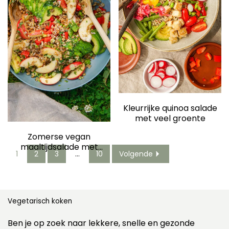
Kleurrijke quinoa salade
met veel groente
Zomerse vegan
maaltijdsalade met
1
2
3
…
10
Volgende
granen mix: gemakkelijk,
gezond en perfect op
vakantie!
Vegetarisch koken
Ben je op zoek naar lekkere, snelle en gezonde