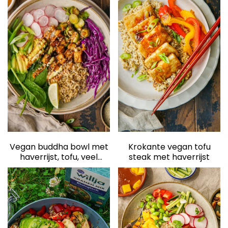
elden
Krokante vegan tofu
Vegan buddha bowl met
steak met haverrijst
haverrijst, tofu, veel
groente en
pindadressing