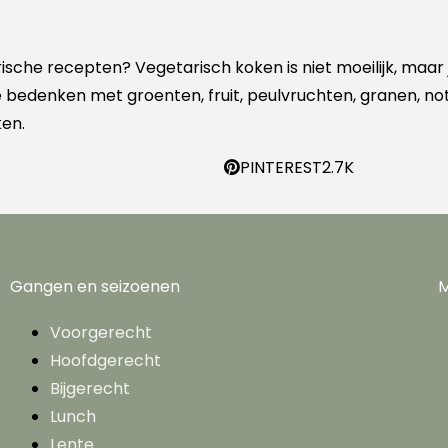
rische recepten? Vegetarisch koken is niet moeilijk, maar
 te bedenken met groenten, fruit, peulvruchten, granen, no
en.
PINTEREST
2.7K
Gangen en seizoenen
M
Voorgerecht
Hoofdgerecht
Bijgerecht
Lunch
Lente