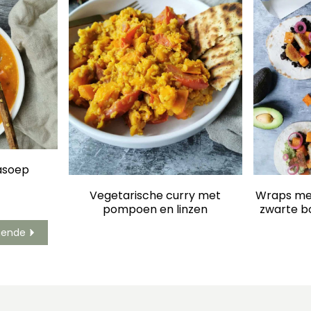
asoep
Vegetarische curry met
Wraps me
pompoen en linzen
zwarte b
v
gende