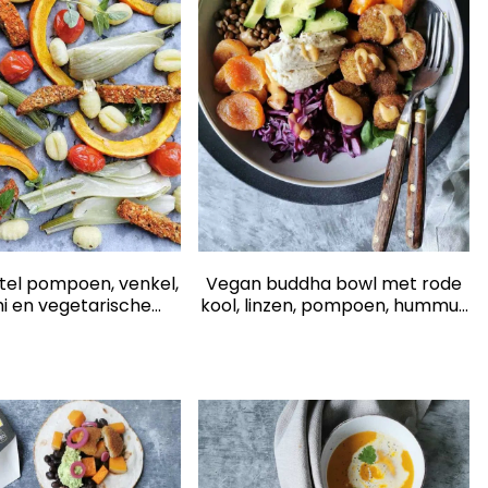
el pompoen, venkel,
Vegan buddha bowl met rode
i en vegetarische
kool, linzen, pompoen, hummus
burger
en falafel