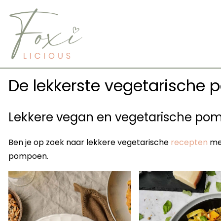
Skip
to
content
De lekkerste vegetarische
Lekkere vegan en vegetarische po
Ben je op zoek naar lekkere vegetarische
recepten
met
pompoen.