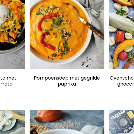
sta met
Pompoensoep met gegrilde
Ovenschot
rrata
paprika
gnocch