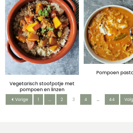
Pompoen past
Vegetarisch stoofpotje met
pompoen en linzen
Vorige
1
…
2
3
4
…
44
Vol