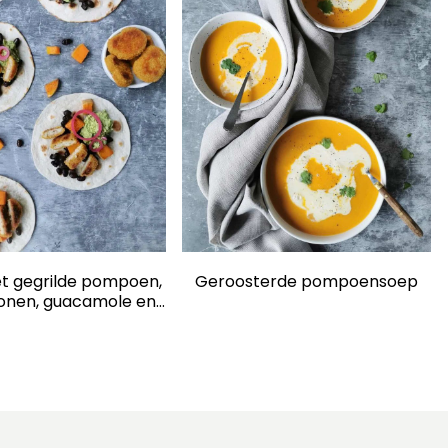
t gegrilde pompoen,
Geroosterde pompoensoep
onen, guacamole en
ega nuggets