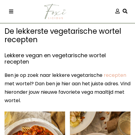
Skip
Aanmel
Togg
to
content
De lekkerste vegetarische wortel
recepten
Lekkere vegan en vegetarische wortel
recepten
recepten
Ben je op zoek naar lekkere vegetarische
recepten
met wortel? Dan ben je hier aan het juiste adres. Vind
 kleding
hieronder jouw nieuwe favoriete vega maaltijd met
wortel.
og
ilicious