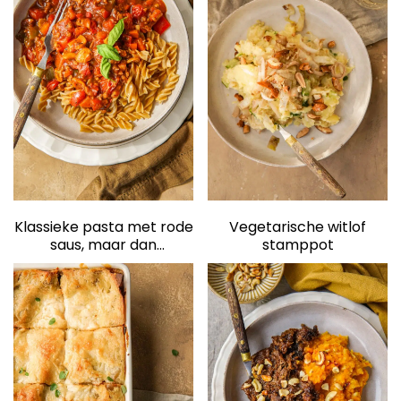
elden
Klassieke pasta met rode
Vegetarische witlof
saus, maar dan
stamppot
vegetarisch