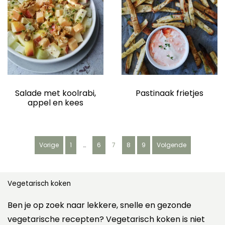
Salade met koolrabi,
Pastinaak frietjes
appel en kees
B
Vorige
1
…
6
7
8
9
Volgende
e
r
i
c
Vegetarisch koken
h
t
Ben je op zoek naar lekkere, snelle en gezonde
e
vegetarische recepten? Vegetarisch koken is niet