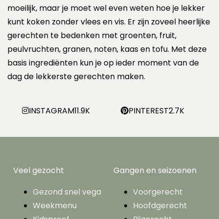
n
moeilijk, maar je moet wel even weten hoe je lekker
p
a
kunt koken zonder vlees en vis. Er zijn zoveel heerlijke
g
gerechten te bedenken met groenten, fruit,
i
peulvruchten, granen, noten, kaas en tofu. Met deze
n
e
basis ingrediënten kun je op ieder moment van de
r
dag de lekkerste gerechten maken.
i
n
g
INSTAGRAM
11.9K
PINTEREST
2.7K
Veel gezocht
Gangen en seizoenen
Gezond snel vega
Voorgerecht
Weekmenu
Hoofdgerecht