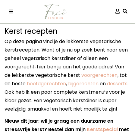
Skip
Aanmel
Togg
to
content
Kerst recepten
Op deze pagina vind je de lekkerste vegetarische
kerstrecepten. Want of je nu op zoek bent naar een
geheel vegetarisch kerstdiner of alleen een
voorgerecht, hier ben je aan het goede adres! Van
recepten
de lekkerste vegetarische kerst
voorgerechten
, tot
de beste
hoofdgerechten
,
bijgerechten
en
desserts
.
 kleding
Ook heb ik een paar complete kerstmenu’s voor je
klaar gezet. Een vegetarisch kerstdiner is super
veelzijdig, smaakvol en hoeft niet moeilijk te zijn!
og
Nieuw dit jaar: wil je graag een duurzame en
stressvrije kerst? Bestel dan mijn
Kerstspecial
met
ilicious