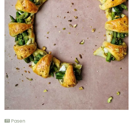
elden
Pasen