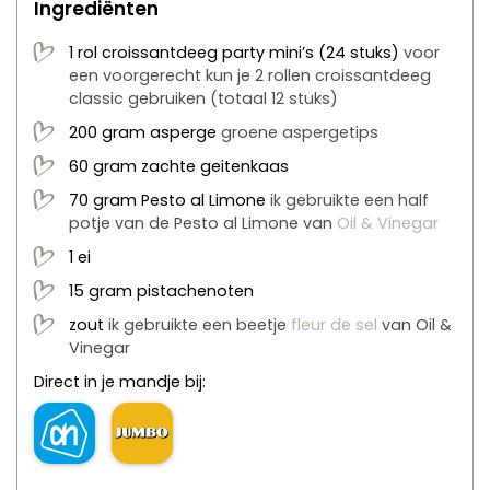
Ingrediënten
1
rol
croissantdeeg party mini’s (24 stuks)
voor
een voorgerecht kun je 2 rollen croissantdeeg
classic gebruiken (totaal 12 stuks)
200
gram
asperge
groene aspergetips
60
gram
zachte geitenkaas
70
gram
Pesto al Limone
ik gebruikte een half
potje van de Pesto al Limone van
Oil & Vinegar
1
ei
15
gram
pistachenoten
zout
ik gebruikte een beetje
fleur de sel
van Oil &
Vinegar
Direct in je mandje bij: