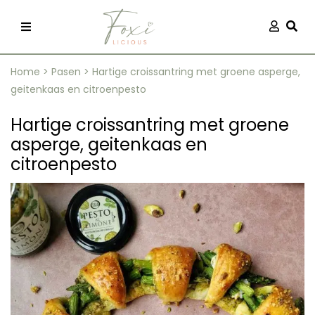
Skip
Aanmel
Togg
to
content
Home
>
Pasen
>
Hartige croissantring met groene asperge,
geitenkaas en citroenpesto
Hartige croissantring met groene
asperge, geitenkaas en
citroenpesto
recepten
 kleding
og
ilicious