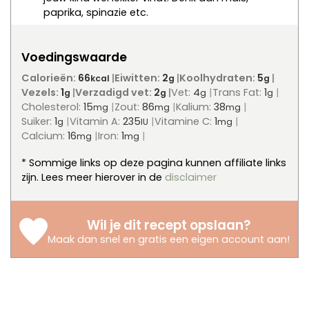
paprika, spinazie etc.
Voedingswaarde
Calorieën:
66
Eiwitten:
2
Koolhydraten:
5
kcal
g
g
Vezels:
1
Verzadigd vet:
2
Vet:
4
Trans Fat:
1
g
g
g
g
Cholesterol:
15
Zout:
86
Kalium:
38
mg
mg
mg
Suiker:
1
Vitamin A:
235
Vitamine C:
1
g
IU
mg
Calcium:
16
Iron:
1
mg
mg
* Sommige links op deze pagina kunnen affiliate links
zijn. Lees meer hierover in de
disclaimer
Wil je dit recept opslaan?
Maak dan snel en gratis een eigen account aan
!