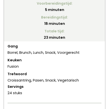
Voorbereidingstijd:
minuten
5
minuten
Bereidingstijd:
minuten
18
minuten
Totale tijd:
minuten
23
minuten
Gang
Borrel, Brunch, Lunch, Snack, Voorgerecht
Keuken
Fusion
Trefwoord
Croissantring, Pasen, Snack, Vegetarisch
Servings
24
stuks