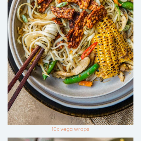
10x vega wraps