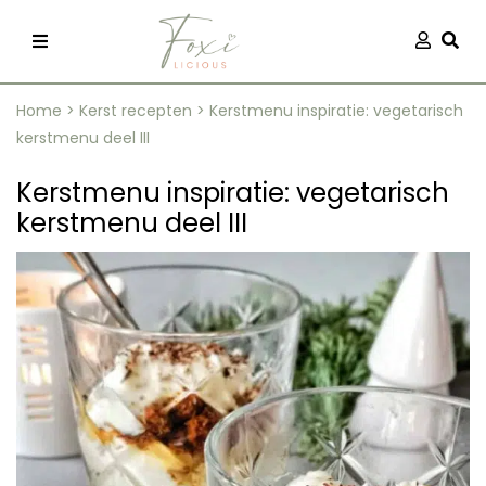
Skip
Aanmel
Togg
to
content
Home
>
Kerst recepten
>
Kerstmenu inspiratie: vegetarisch
kerstmenu deel III
Kerstmenu inspiratie: vegetarisch
kerstmenu deel III
recepten
 kleding
og
ilicious