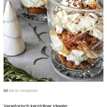
elden
Kerst recepten
Vegetarisch kerstdiner ideeën