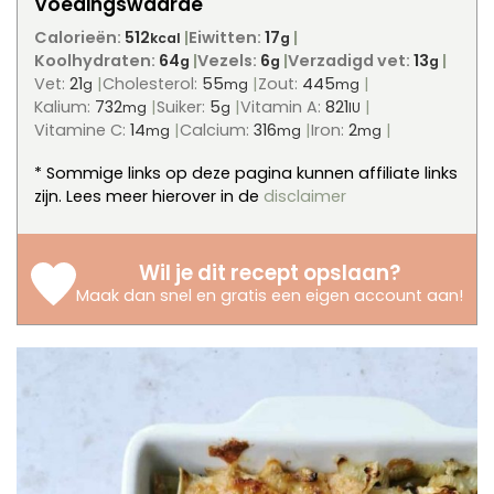
Voedingswaarde
Calorieën:
512
Eiwitten:
17
kcal
g
Koolhydraten:
64
Vezels:
6
Verzadigd vet:
13
g
g
g
Vet:
21
Cholesterol:
55
Zout:
445
g
mg
mg
Kalium:
732
Suiker:
5
Vitamin A:
821
mg
g
IU
Vitamine C:
14
Calcium:
316
Iron:
2
mg
mg
mg
* Sommige links op deze pagina kunnen affiliate links
zijn. Lees meer hierover in de
disclaimer
Wil je dit recept opslaan?
Maak dan snel en gratis een eigen account aan
!