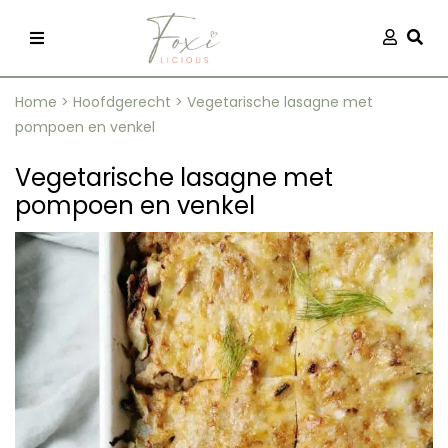
Skip
Aanmel
Togg
to
content
Home
>
Hoofdgerecht
>
Vegetarische lasagne met
pompoen en venkel
Vegetarische lasagne met
pompoen en venkel
recepten
 kleding
og
ilicious