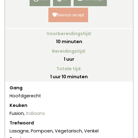
Bewaar recept
Voorbereidingstijd:
minuten
10
minuten
Bereidingstijd:
uur
1
uur
Totale tijd:
uur
minuten
1
uur
10
minuten
Gang
Hoofdgerecht
Keuken
Fusion,
Italiaans
Trefwoord
Lasagne, Pompoen, Vegetarisch, Venkel