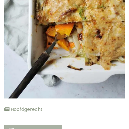
elden
Hoofdgerecht