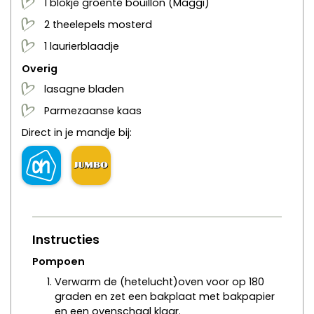
1
blokje
groente bouillon
(Maggi)
2
theelepels
mosterd
1
laurierblaadje
Overig
lasagne bladen
Parmezaanse kaas
Direct in je mandje bij:
Instructies
Pompoen
Verwarm de (hetelucht)oven voor op 180
graden en zet een bakplaat met bakpapier
en een ovenschaal klaar.