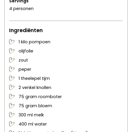
Servings
4
personen
Ingrediënten
1
kilo
pompoen
olijfolie
zout
peper
1
theelepel
tijm
2
venkel knollen
75
gram
roomboter
75
gram
bloem
300
ml
melk
400
ml
water