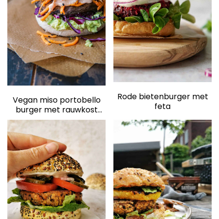
elden
Rode bietenburger met
Vegan miso portobello
feta
burger met rauwkost
salade