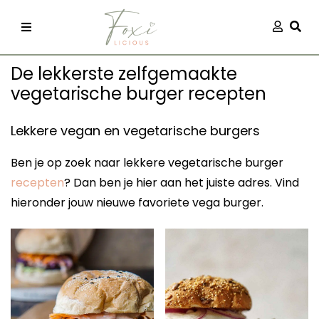
Skip
Aanmel
Togg
to
content
De lekkerste zelfgemaakte
vegetarische burger recepten
Lekkere vegan en vegetarische burgers
Ben je op zoek naar lekkere vegetarische burger
recepten
recepten
? Dan ben je hier aan het juiste adres. Vind
hieronder jouw nieuwe favoriete vega burger.
 kleding
og
ilicious