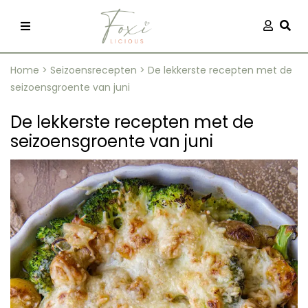
Skip
Aanmel
Togg
to
content
Home
>
Seizoensrecepten
>
De lekkerste recepten met de
seizoensgroente van juni
De lekkerste recepten met de
seizoensgroente van juni
recepten
 kleding
og
ilicious